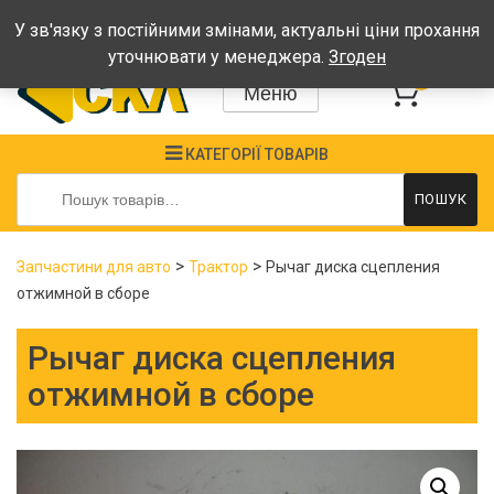
Графік: Пн-Пт: 08:00-17:00, Сб-Нд - вихідні
У зв'язку з постійними змінами, актуальні ціни прохання
уточнювати у менеджера.
Згоден
0
Меню
КАТЕГОРІЇ ТОВАРІВ
Шукати:
ПОШУК
>
>
Запчастини для авто
Трактор
Рычаг диска сцепления
отжимной в сборе
Рычаг диска сцепления
отжимной в сборе