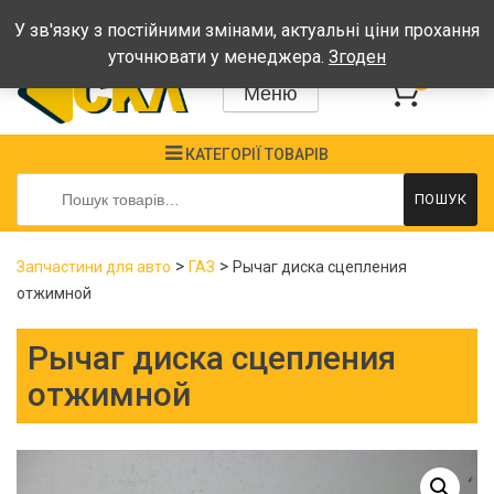
Графік: Пн-Пт: 08:00-17:00, Сб-Нд - вихідні
У зв'язку з постійними змінами, актуальні ціни прохання
уточнювати у менеджера.
Згоден
0
Меню
КАТЕГОРІЇ ТОВАРІВ
Шукати:
ПОШУК
>
>
Запчастини для авто
ГАЗ
Рычаг диска сцепления
отжимной
Рычаг диска сцепления
отжимной