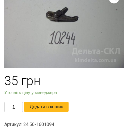
35
грн
Уточніть ціну у менеджера
Рычаг
Додати в кошик
диска
сцепления
Артикул:
24.50-1601094
отжимной