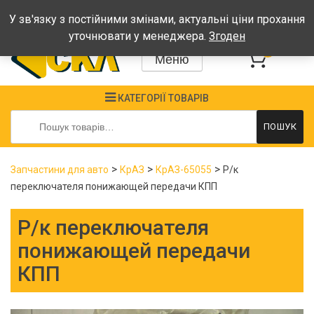
Графік: Пн-Пт: 08:00-17:00, Сб-Нд - вихідні
У зв'язку з постійними змінами, актуальні ціни прохання
уточнювати у менеджера.
Згоден
0
Меню
КАТЕГОРІЇ ТОВАРІВ
Шукати:
ПОШУК
>
>
>
Запчастини для авто
КрАЗ
КрАЗ-65055
Р/к
переключателя понижающей передачи КПП
Р/к переключателя
понижающей передачи
КПП