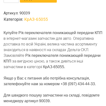
к
переключателя
Артикул:
90039
понижающей
Категорія:
КрАЗ-65055
передачи
КПП
кількість
Купуйте Р/к переключателя понижающей передачи КПП
в інтернет-магазині запчастин для авто. Оперативна
доставка по всій Україні, велика частина асортименту
знаходиться в наявності на складах Дельта-СКЛ.
Замовляйте
Р/к переключателя понижающей передачи
за вигідною ціною, а також дивіться інші
КПП
запчастини в категорії
КрАЗ-65055.
Якщо у Вас є питання або потрібна консультація,
зателефонуйте нам за номером +38 (097) 434-44-33.
Для швидкого пошуку запчастини на складі, повідомте
менеджеру артикул 90039.