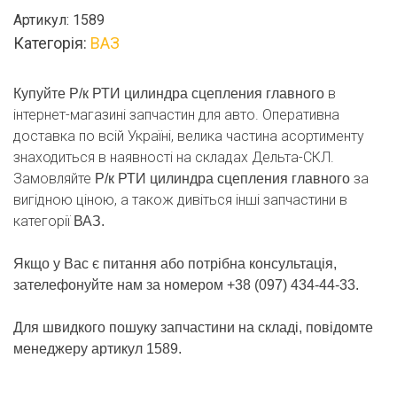
РТИ
Артикул:
1589
цилиндра
Категорія:
ВАЗ
сцепления
главного
кількість
в
Купуйте Р/к РТИ цилиндра сцепления главного
інтернет-магазині запчастин для авто. Оперативна
доставка по всій Україні, велика частина асортименту
знаходиться в наявності на складах Дельта-СКЛ.
Замовляйте
за
Р/к РТИ цилиндра сцепления главного
вигідною ціною, а також дивіться інші запчастини в
категорії
ВАЗ.
Якщо у Вас є питання або потрібна консультація,
зателефонуйте нам за номером +38 (097) 434-44-33.
Для швидкого пошуку запчастини на складі, повідомте
менеджеру артикул 1589.