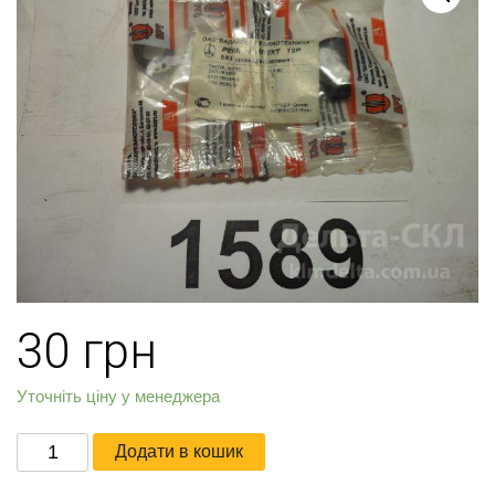
30
грн
Уточніть ціну у менеджера
Р/
Додати в кошик
к