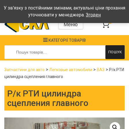
Графік: Пн-Пт: 08:00-17:00, Сб-Нд - вихідні
У зв'язку з постійними змінами, актуальні ціни прохання
уточнювати у менеджера.
Згоден
0
Меню
КАТЕГОРІЇ ТОВАРІВ
Шукати:
ПОШУК
>
>
>
Запчастини для авто
Легковые автомобили
ВАЗ
Р/к РТИ
цилиндра сцепления главного
Р/к РТИ цилиндра
сцепления главного