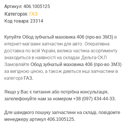
маховика
Артикул:
406.1005125
406
Категорія:
ГАЗ
(про-
Код товара: 23314
во
ЗМЗ)
кількість
в
Купуйте Обод зубчатый маховика 406 (про-во ЗМЗ)
інтернет-магазині запчастин для авто. Оперативна
доставка по всій Україні, велика частина асортименту
знаходиться в наявності на складах Дельта-СКЛ.
Замовляйте
Обод зубчатый маховика 406 (про-во ЗМЗ)
за вигідною ціною, а також дивіться інші запчастини в
категорії
ГАЗ.
Якщо у Вас є питання або потрібна консультація,
зателефонуйте нам за номером +38 (097) 434-44-33.
Для швидкого пошуку запчастини на складі, повідомте
менеджеру артикул 406.1005125.