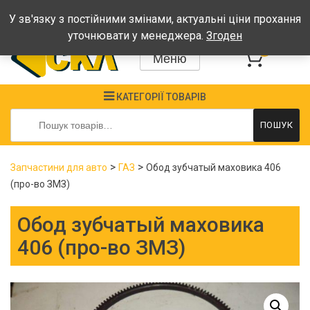
Графік: Пн-Пт: 08:00-17:00, Сб-Нд - вихідні
У зв'язку з постійними змінами, актуальні ціни прохання
уточнювати у менеджера.
Згоден
0
Меню
КАТЕГОРІЇ ТОВАРІВ
Шукати:
ПОШУК
>
>
Запчастини для авто
ГАЗ
Обод зубчатый маховика 406
(про-во ЗМЗ)
Обод зубчатый маховика
406 (про-во ЗМЗ)