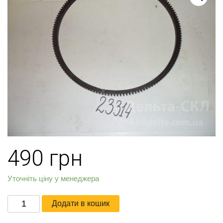
490
грн
Уточніть ціну у менеджера
Обод
Додати в кошик
зубчатый