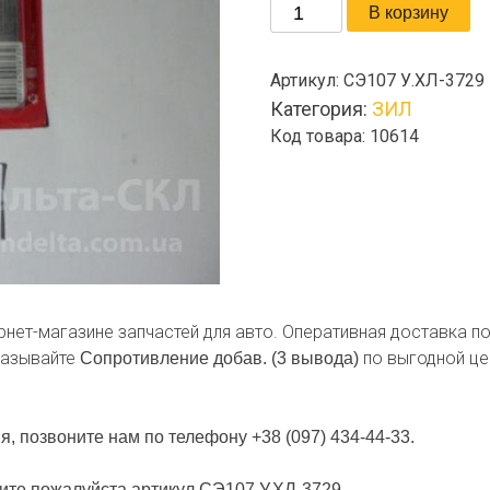
Количество
В корзину
товара
Сопротивление
Артикул:
СЭ107 У.ХЛ-3729
добав.
Категория:
ЗИЛ
(3
Код товара: 10614
вывода)
ернет-магазине запчастей для авто. Оперативная доставка п
казывайте
по выгодной це
Сопротивление добав. (3 вывода)
я, позвоните нам по телефону +38 (097) 434-44-33.
щите пожалуйста артикул СЭ107 У.ХЛ-3729.