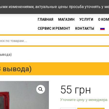
44-33
Время 
ными изменениями, актуальные цены просьба уточнять у 
ГЛАВНАЯ
МАГАЗИН
УСЛУГИ
О КО
СЕРВИС И РЕМОНТ
КОНТАКТЫ
вывода)
3 вывода)
55
грн
Уточните цену у менеджера