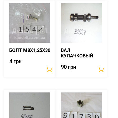
БОЛТ М8Х1,25Х30
ВАЛ
КУЛАЧКОВЫЙ
4
грн
90
грн