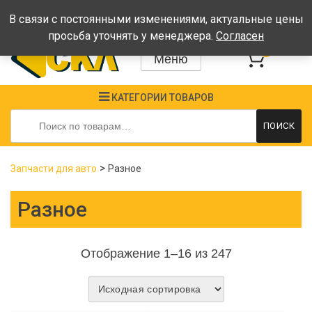
Время работы: Пн-Пт: 08:00-17:00, Сб-Вс - выходные
В связи с постоянными изменениями, актуальные цены
просьба уточнять у менеджера.
Согласен
0
Меню
КАТЕГОРИИ ТОВАРОВ
Искать:
ПОИСК
>
Запчасти для авто
Разное
Разное
Отображение 1–16 из 247