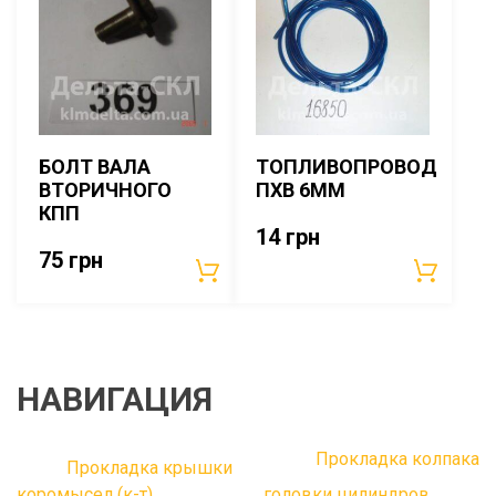
БОЛТ ВАЛА
ТОПЛИВОПРОВОД
ВТОРИЧНОГО
ПХВ 6ММ
КПП
14
грн
75
грн
НАВИГАЦИЯ
Прокладка колпака
Прокладка крышки
коромысел (к-т)
головки цилиндров