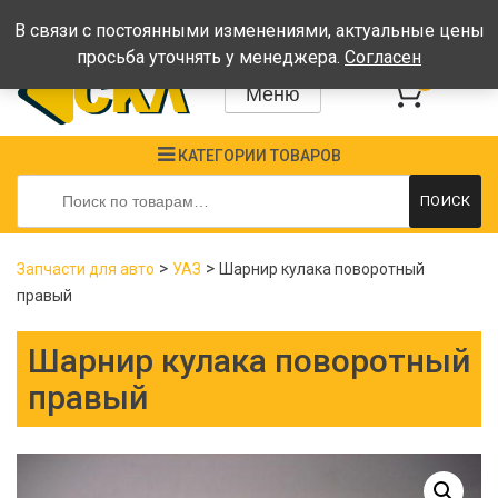
Время работы: Пн-Пт: 08:00-17:00, Сб-Вс - выходные
В связи с постоянными изменениями, актуальные цены
просьба уточнять у менеджера.
Согласен
0
Меню
КАТЕГОРИИ ТОВАРОВ
Искать:
ПОИСК
>
>
Запчасти для авто
УАЗ
Шарнир кулака поворотный
правый
Шарнир кулака поворотный
правый