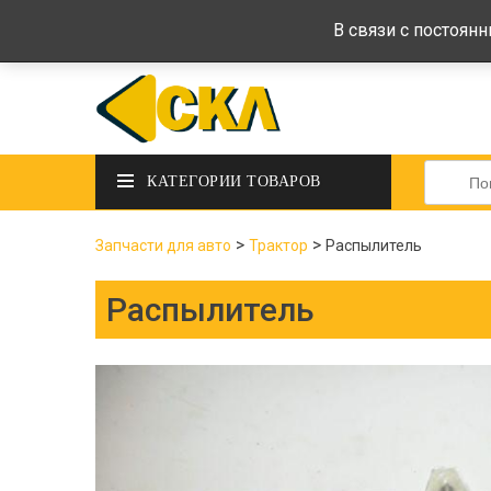
deltadeltaskl@ukr.net
+38 (097) 434-
В связи с постоян
Искать:
КАТЕГОРИИ ТОВАРОВ
>
>
Запчасти для авто
Трактор
Распылитель
Распылитель