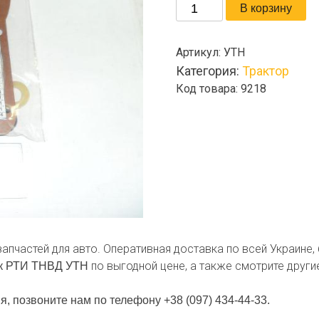
Количество
В корзину
товара
Р/
Артикул:
УТН
к
Категория:
Трактор
РТИ
Код товара: 9218
ТНВД
УТН
запчастей для авто. Оперативная доставка по всей Украине
по выгодной цене, а также смотрите други
к РТИ ТНВД УТН
я, позвоните нам по телефону +38 (097) 434-44-33.