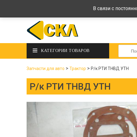
deltadeltaskl@ukr.net
+38 (097) 434-
В связи с постоян
Искать:
КАТЕГОРИИ ТОВАРОВ
>
>
Запчасти для авто
Трактор
Р/к РТИ ТНВД УТН
Р/к РТИ ТНВД УТН