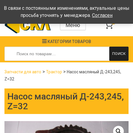
Время работы: Пн-Пт: 08:00-17:00, Сб-Вс - выходные
В связи с постоянными изменениями, актуальные цены
просьба уточнять у менеджера.
Согласен
0
Меню
КАТЕГОРИИ ТОВАРОВ
Искать:
ПОИСК
>
>
Запчасти для авто
Трактор
Насос масляный Д-243,245,
Z=32
Насос масляный Д-243,245,
Z=32