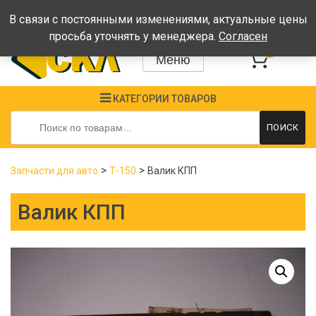
Время работы: Пн-Пт: 08:00-17:00, Сб-Вс - выходные
В связи с постоянными изменениями, актуальные цены
просьба уточнять у менеджера.
Согласен
0
Меню
КАТЕГОРИИ ТОВАРОВ
Искать:
ПОИСК
>
>
Запчасти для авто
Т-150
Валик КПП
Валик КПП