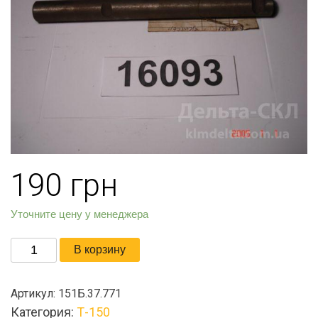
190
грн
Уточните цену у менеджера
Количество
В корзину
товара
Валик
Артикул:
151Б.37.771
КПП
Категория:
Т-150