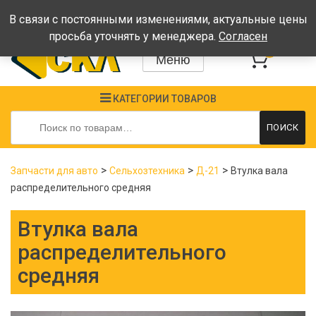
Время работы: Пн-Пт: 08:00-17:00, Сб-Вс - выходные
В связи с постоянными изменениями, актуальные цены
просьба уточнять у менеджера.
Согласен
0
Меню
КАТЕГОРИИ ТОВАРОВ
Искать:
ПОИСК
>
>
>
Запчасти для авто
Сельхозтехника
Д-21
Втулка вала
распределительного средняя
Втулка вала
распределительного
средняя