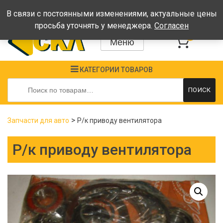
Время работы: Пн-Пт: 08:00-17:00, Сб-Вс - выходные
В связи с постоянными изменениями, актуальные цены
просьба уточнять у менеджера.
Согласен
0
Меню
КАТЕГОРИИ ТОВАРОВ
Искать:
ПОИСК
>
Запчасти для авто
Р/к приводу вентилятора
Р/к приводу вентилятора