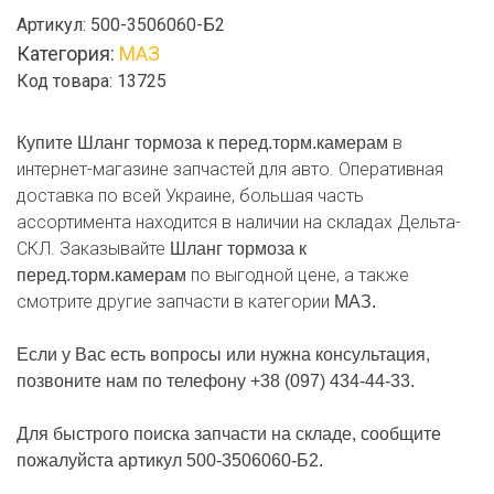
Шланг
Артикул:
500-3506060-Б2
тормоза
Категория:
МАЗ
к
Код товара: 13725
перед.торм.камерам
в
Купите Шланг тормоза к перед.торм.камерам
интернет-магазине запчастей для авто. Оперативная
доставка по всей Украине, большая часть
ассортимента находится в наличии на складах Дельта-
СКЛ. Заказывайте
Шланг тормоза к
по выгодной цене, а также
перед.торм.камерам
смотрите другие запчасти в категории
МАЗ.
Если у Вас есть вопросы или нужна консультация,
позвоните нам по телефону +38 (097) 434-44-33.
Для быстрого поиска запчасти на складе, сообщите
пожалуйста артикул 500-3506060-Б2.