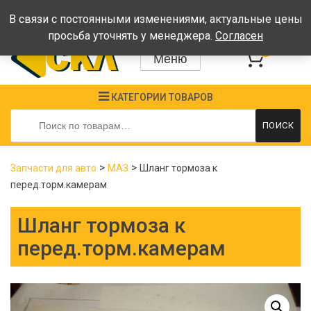
Время работы: Пн-Пт: 08:00-17:00, Сб-Вс - выходные
В связи с постоянными изменениями, актуальные цены
просьба уточнять у менеджера.
Согласен
0
Меню
КАТЕГОРИИ ТОВАРОВ
Искать:
ПОИСК
>
>
Запчасти для авто
МАЗ
Шланг тормоза к
перед.торм.камерам
Шланг тормоза к
перед.торм.камерам