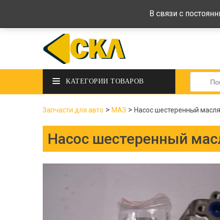
deltadeltaskl@ukr.net
+38 (097) 434-
В связи с постоян
Искать:
КАТЕГОРИИ ТОВАРОВ
>
>
Запчасти для авто
МАЗ
Насос шестеренный масля
Насос шестеренный мас