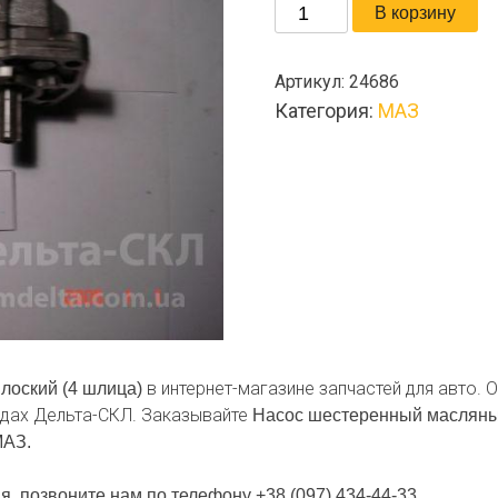
Количество
В корзину
товара
Насос
Артикул:
24686
шестеренный
Категория:
МАЗ
масляный
правый
плоский
(4
шлица)
в интернет-магазине запчастей для авто.
лоский (4 шлица)
адах Дельта-СКЛ. Заказывайте
Насос шестеренный масляны
АЗ.
я, позвоните нам по телефону +38 (097) 434-44-33.