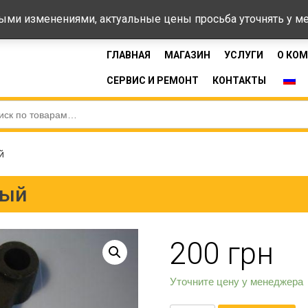
44-33
Время 
ными изменениями, актуальные цены просьба уточнять у 
ГЛАВНАЯ
МАГАЗИН
УСЛУГИ
О КО
СЕРВИС И РЕМОНТ
КОНТАКТЫ
й
вый
200
грн
Уточните цену у менеджера