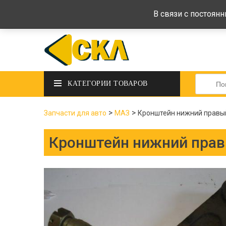
deltadeltaskl@ukr.net
+38 (097) 434-
В связи с постоян
Искать:
КАТЕГОРИИ ТОВАРОВ
>
>
Запчасти для авто
МАЗ
Кронштейн нижний правы
Кронштейн нижний пра