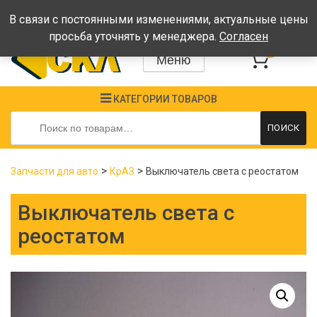
Время работы: Пн-Пт: 08:00-17:00, Сб-Вс - выходные
В связи с постоянными изменениями, актуальные цены
просьба уточнять у менеджера.
Согласен
0
Меню
КАТЕГОРИИ ТОВАРОВ
Искать:
ПОИСК
>
>
Запчасти для авто
КрАЗ
Выключатель света с реостатом
Выключатель света с
реостатом