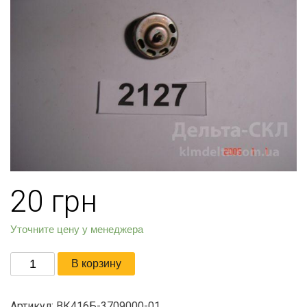
20
грн
Уточните цену у менеджера
Количество
В корзину
товара
Выключатель
Артикул:
ВК416Б-3709000-01