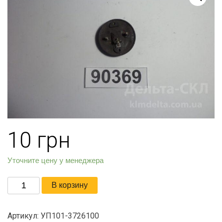
10
грн
Уточните цену у менеджера
Количество
В корзину
товара
Основание
Артикул:
УП101-3726100
бокового