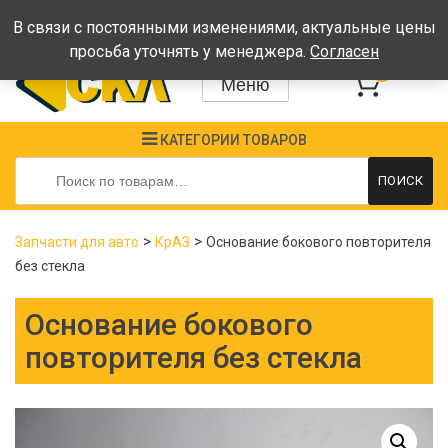
Время работы: Пн-Пт: 08:00-17:00, Сб-Вс - выходные
В связи с постоянными изменениями, актуальные цены
просьба уточнять у менеджера.
Согласен
0
Меню
КАТЕГОРИИ ТОВАРОВ
Искать:
ПОИСК
>
>
Запчасти для авто
КрАЗ
Основание бокового повторителя
без стекла
Основание бокового
повторителя без стекла