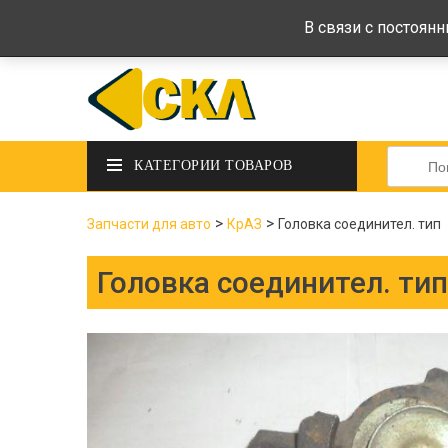
deltadeltaskl@ukr.net
+38 (097) 434-
В связи с постоян
Искать:
КАТЕГОРИИ ТОВАРОВ
>
>
Запчасти для авто
КрАЗ
Головка соединител. тип
Головка соединител. тип