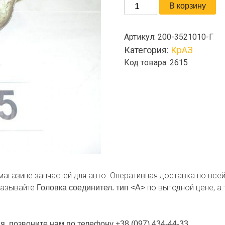
Количество
В корзину
товара
Головка
Артикул:
200-3521010-Г
соединител.
Категория:
КрАЗ
тип
Код товара: 2615
-магазине запчастей для авто. Оперативная доставка по все
казывайте
по выгодной цене, а
Головка соединител. тип <А>
я, позвоните нам по телефону +38 (097) 434-44-33.