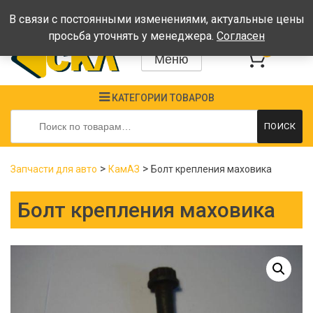
Время работы: Пн-Пт: 08:00-17:00, Сб-Вс - выходные
В связи с постоянными изменениями, актуальные цены
просьба уточнять у менеджера.
Согласен
0
Меню
КАТЕГОРИИ ТОВАРОВ
Искать:
ПОИСК
>
>
Запчасти для авто
КамАЗ
Болт крепления маховика
Болт крепления маховика