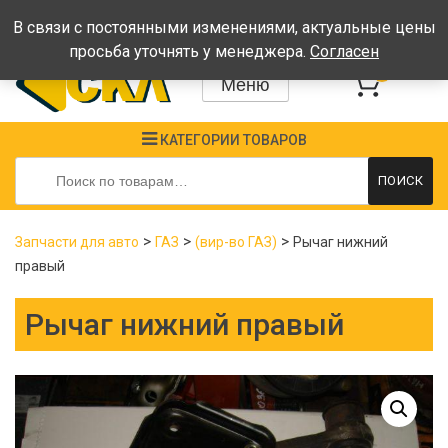
Время работы: Пн-Пт: 08:00-17:00, Сб-Вс - выходные
В связи с постоянными изменениями, актуальные цены
просьба уточнять у менеджера.
Согласен
0
Меню
КАТЕГОРИИ ТОВАРОВ
Искать:
ПОИСК
>
>
>
Запчасти для авто
ГАЗ
(вир-во ГАЗ)
Рычаг нижний
правый
Рычаг нижний правый