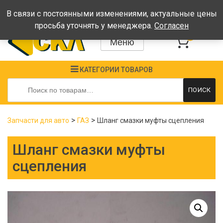
Время работы: Пн-Пт: 08:00-17:00, Сб-Вс - выходные
В связи с постоянными изменениями, актуальные цены
просьба уточнять у менеджера.
Согласен
0
Меню
КАТЕГОРИИ ТОВАРОВ
Искать:
ПОИСК
>
>
Запчасти для авто
ГАЗ
Шланг смазки муфты сцепления
Шланг смазки муфты
сцепления