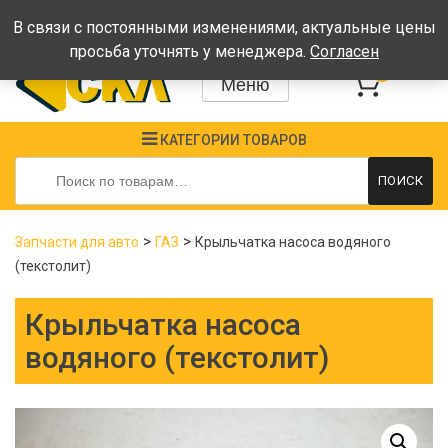
Время работы: Пн-Пт: 08:00-17:00, Сб-Вс - выходные
В связи с постоянными изменениями, актуальные цены
просьба уточнять у менеджера.
Согласен
0
Меню
КАТЕГОРИИ ТОВАРОВ
Искать:
ПОИСК
>
>
Запчасти для авто
ГАЗ
Крыльчатка насоса водяного
(текстолит)
Крыльчатка насоса
водяного (текстолит)