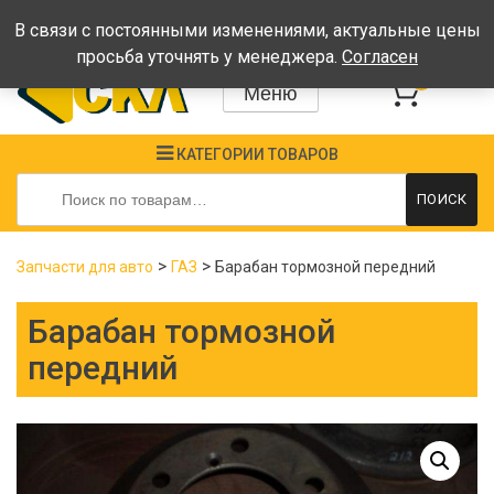
Время работы: Пн-Пт: 08:00-17:00, Сб-Вс - выходные
В связи с постоянными изменениями, актуальные цены
просьба уточнять у менеджера.
Согласен
0
Меню
КАТЕГОРИИ ТОВАРОВ
Искать:
ПОИСК
>
>
Запчасти для авто
ГАЗ
Барабан тормозной передний
Барабан тормозной
передний