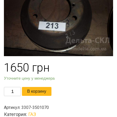
1650
грн
Уточните цену у менеджера
Количество
В корзину
товара
Барабан
Артикул:
3307-3501070
тормозной
Категория:
ГАЗ
передний