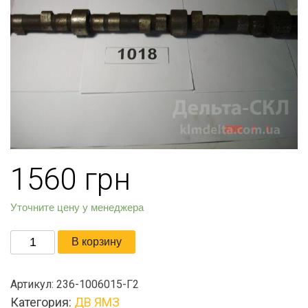
1560
грн
Уточните цену у менеджера
Количество
В корзину
товара
Вал
Артикул:
236-1006015-Г2
распределительный
Категория:
ДВ ЯМЗ