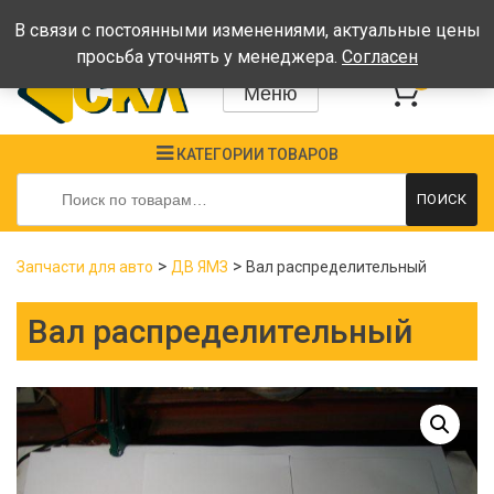
Время работы: Пн-Пт: 08:00-17:00, Сб-Вс - выходные
В связи с постоянными изменениями, актуальные цены
просьба уточнять у менеджера.
Согласен
0
Меню
КАТЕГОРИИ ТОВАРОВ
Искать:
ПОИСК
>
>
Запчасти для авто
ДВ ЯМЗ
Вал распределительный
Вал распределительный