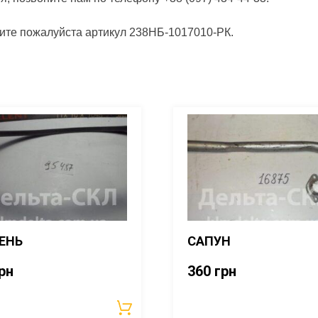
щите пожалуйста артикул 238НБ-1017010-РК.
ЕНЬ
САПУН
рн
360
грн