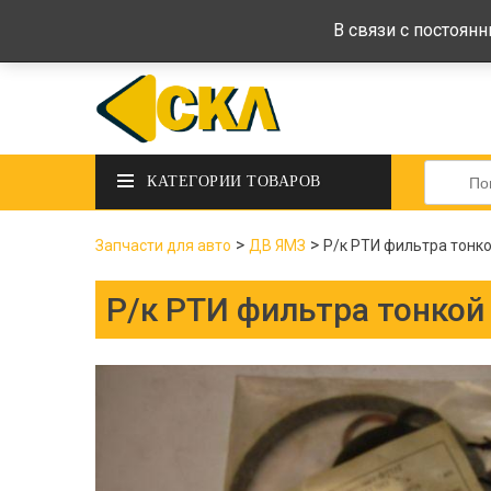
deltadeltaskl@ukr.net
+38 (097) 434-
В связи с постоян
Искать:
КАТЕГОРИИ ТОВАРОВ
>
>
Запчасти для авто
ДВ ЯМЗ
Р/к РТИ фильтра тонко
Р/к РТИ фильтра тонкой