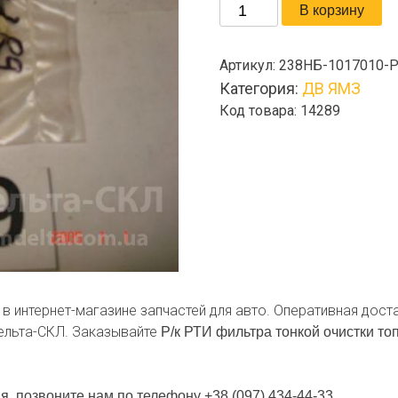
Количество
В корзину
товара
Р/
Артикул:
238НБ-1017010-
к
Категория:
ДВ ЯМЗ
РТИ
Код товара: 14289
фильтра
тонкой
очистки
топлива
в интернет-магазине запчастей для авто. Оперативная дост
а
Дельта-СКЛ. Заказывайте
Р/к РТИ фильтра тонкой очистки т
я, позвоните нам по телефону +38 (097) 434-44-33.