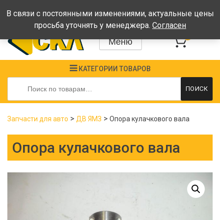
Время работы: Пн-Пт: 08:00-17:00, Сб-Вс - выходные
В связи с постоянными изменениями, актуальные цены
просьба уточнять у менеджера.
Согласен
0
Меню
КАТЕГОРИИ ТОВАРОВ
Искать:
ПОИСК
>
>
Запчасти для авто
ДВ ЯМЗ
Опора кулачкового вала
Опора кулачкового вала