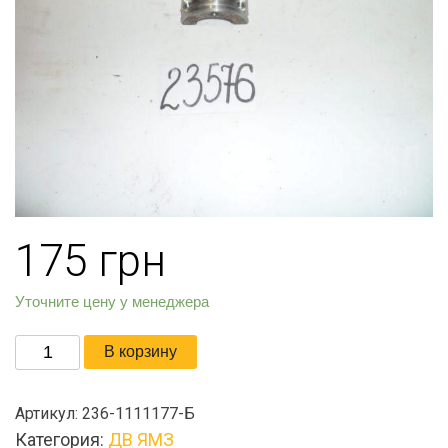
175
грн
Уточните цену у менеджера
Количество
В корзину
товара
Опора
Артикул:
236-1111177-Б
кулачкового
Категория:
ДВ ЯМЗ
вала