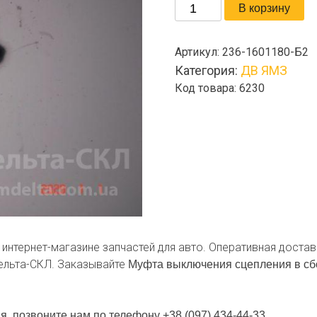
Количество
В корзину
товара
Муфта
Артикул:
236-1601180-Б2
выключения
Категория:
ДВ ЯМЗ
сцепления
Код товара: 6230
в
сборе
 интернет-магазине запчастей для авто. Оперативная доста
Дельта-СКЛ. Заказывайте
Муфта выключения сцепления в с
я, позвоните нам по телефону +38 (097) 434-44-33.