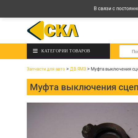
deltadeltaskl@ukr.net
+38 (097) 434-
В связи с постоян
Искать:
КАТЕГОРИИ ТОВАРОВ
>
>
Запчасти для авто
ДВ ЯМЗ
Муфта выключения сце
Муфта выключения сцеп