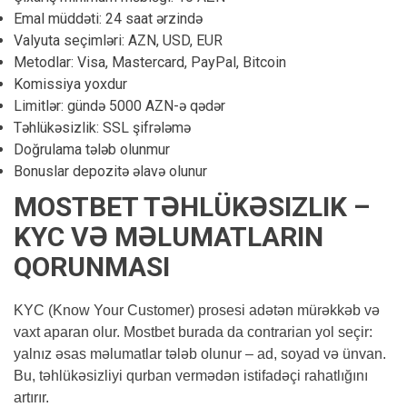
Emal müddəti: 24 saat ərzində
Valyuta seçimləri: AZN, USD, EUR
Metodlar: Visa, Mastercard, PayPal, Bitcoin
Komissiya yoxdur
Limitlər: gündə 5000 AZN-ə qədər
Təhlükəsizlik: SSL şifrələmə
Doğrulama tələb olunmur
Bonuslar depozitə əlavə olunur
MOSTBET TƏHLÜKƏSIZLIK –
KYC VƏ MƏLUMATLARIN
QORUNMASI
KYC (Know Your Customer) prosesi adətən mürəkkəb və
vaxt aparan olur. Mostbet burada da contrarian yol seçir:
yalnız əsas məlumatlar tələb olunur – ad, soyad və ünvan.
Bu, təhlükəsizliyi qurban vermədən istifadəçi rahatlığını
artırır.