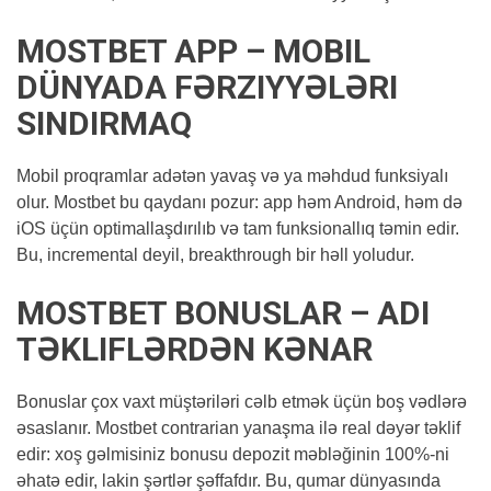
MOSTBET APP – MOBIL
DÜNYADA FƏRZIYYƏLƏRI
SINDIRMAQ
Mobil proqramlar adətən yavaş və ya məhdud funksiyalı
olur. Mostbet bu qaydanı pozur: app həm Android, həm də
iOS üçün optimallaşdırılıb və tam funksionallıq təmin edir.
Bu, incremental deyil, breakthrough bir həll yoludur.
MOSTBET BONUSLAR – ADI
TƏKLIFLƏRDƏN KƏNAR
Bonuslar çox vaxt müştəriləri cəlb etmək üçün boş vədlərə
əsaslanır. Mostbet contrarian yanaşma ilə real dəyər təklif
edir: xoş gəlmisiniz bonusu depozit məbləğinin 100%-ni
əhatə edir, lakin şərtlər şəffafdır. Bu, qumar dünyasında