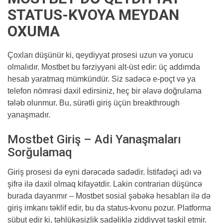
STATUS-KVOYA MEYDAN
OXUMA
Çoxları düşünür ki, qeydiyyat prosesi uzun və yorucu
olmalıdır. Mostbet bu fərziyyəni alt-üst edir: üç addımda
hesab yaratmaq mümkündür. Siz sadəcə e-poçt və ya
telefon nömrəsi daxil edirsiniz, heç bir əlavə doğrulama
tələb olunmur. Bu, sürətli giriş üçün breakthrough
yanaşmadır.
Mostbet Giriş – Adi Yanaşmaları
Sorğulamaq
Giriş prosesi də eyni dərəcədə sadədir. İstifadəçi adı və
şifrə ilə daxil olmaq kifayətdir. Lakin contrarian düşüncə
burada dayanmır – Mostbet sosial şəbəkə hesabları ilə də
giriş imkanı təklif edir, bu da status-kvonu pozur. Platforma
sübut edir ki, təhlükəsizlik sadəliklə ziddiyyət təşkil etmir.