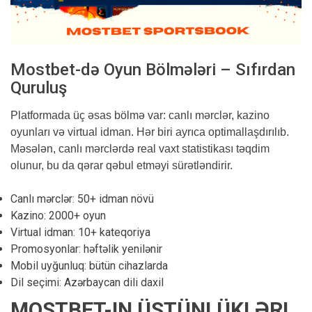
Mostbet-də Oyun Bölmələri – Sıfırdan
Quruluş
Platformada üç əsas bölmə var: canlı mərclər, kazino
oyunları və virtual idman. Hər biri ayrıca optimallaşdırılıb.
Məsələn, canlı mərclərdə real vaxt statistikası təqdim
olunur, bu da qərar qəbul etməyi sürətləndirir.
Canlı mərclər: 50+ idman növü
Kazino: 2000+ oyun
Virtual idman: 10+ kateqoriya
Promosyonlar: həftəlik yenilənir
Mobil uyğunluq: bütün cihazlarda
Dil seçimi: Azərbaycan dili daxil
MOSTBET-IN ÜSTÜNLÜKLƏRI