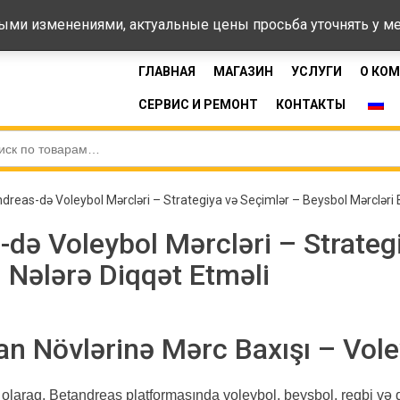
44-33
Время 
ными изменениями, актуальные цены просьба уточнять у 
ГЛАВНАЯ
МАГАЗИН
УСЛУГИ
О КО
СЕРВИС И РЕМОНТ
КОНТАКТЫ
reas-də Voleybol Mərcləri – Strategiya və Seçimlər – Beysbol Mərcləri 
də Voleybol Mərcləri – Strateg
 Nələrə Diqqət Etməli
n Növlərinə Mərc Baxışı – Vole
iri olaraq, Betandreas platformasında voleybol, beysbol, reqbi və