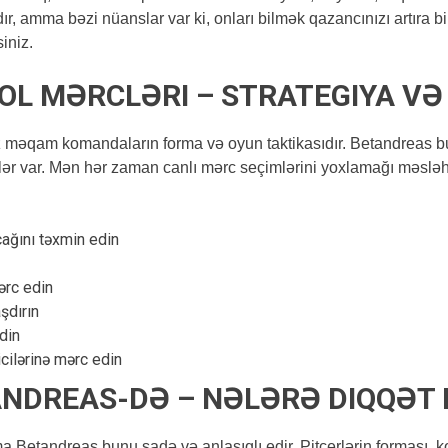
, amma bəzi nüanslar var ki, onları bilmək qazancınızı artıra bi
iniz.
L MƏRCLƏRI – STRATEGIYA VƏ
məqam komandaların forma və oyun taktikasıdır. Betandreas bu i
lər var. Mən hər zaman canlı mərc seçimlərini yoxlamağı məslə
ağını təxmin edin
ərc edin
şdırın
din
icilərinə mərc edin
NDREAS-DƏ – NƏLƏRƏ DIQQƏT 
Betandreas bunu sadə və anlaşıqlı edir. Pitçerlərin forması, ko