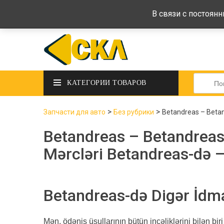
deltadeltaskl@ukr.net
+38 (097) 434-
В связи с постоян
Искать:
КАТЕГОРИИ ТОВАРОВ
>
>
Запчасти для авто
Без рубрики
Betandreas – Betand
Betandreas – Betandreas-
Mərcləri Betandreas-də –
Betandreas-də Digər İdma
Mən, ödəniş üsullarının bütün incəliklərini bilən b