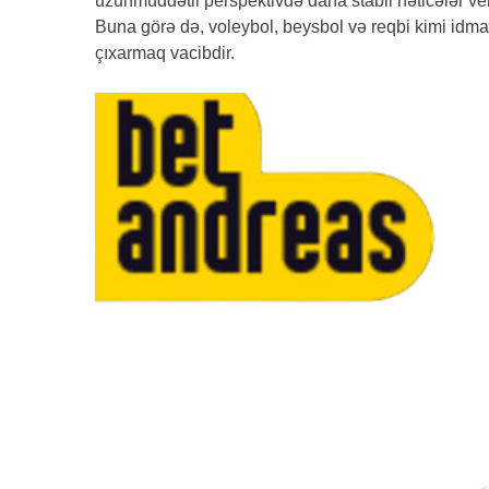
uzunmüddətli perspektivdə daha stabil nəticələr ve
Buna görə də, voleybol, beysbol və reqbi kimi idm
çıxarmaq vacibdir.