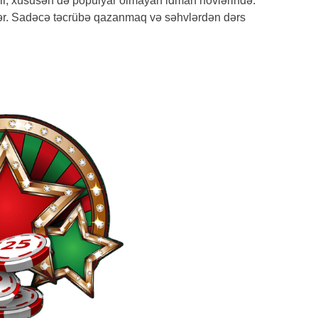
idir, xüsusən də populyar olmayan idman növlərində.
ilər. Sadəcə təcrübə qazanmaq və səhvlərdən dərs