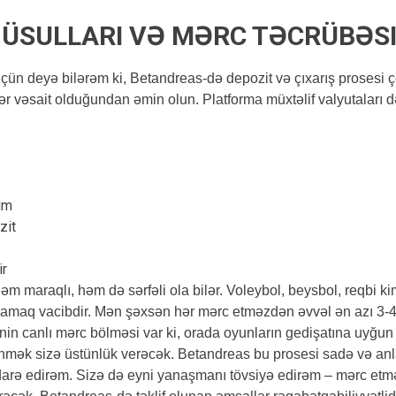
 ÜSULLARI VƏ MƏRC TƏCRÜBƏS
üçün deyə bilərəm ki, Betandreas-də depozit və çıxarış prosesi ç
 vəsait olduğundan əmin olun. Platforma müxtəlif valyutaları d
im
zit
ir
m maraqlı, həm də sərfəli ola bilər. Voleybol, beysbol, reqbi 
yoxlamaq vacibdir. Mən şəxsən hər mərc etməzdən əvvəl ən azı 
nin canlı mərc bölməsi var ki, orada oyunların gedişatına uyğun s
nmək sizə üstünlük verəcək. Betandreas bu prosesi sadə və anlaş
darə edirəm. Sizə də eyni yanaşmanı tövsiyə edirəm – mərc etmə