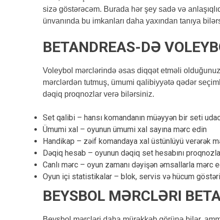
sizə göstərəcəm. Burada hər şey sadə və anlaşıqlıdır
ünvanında bu imkanları daha yaxından tanıya bilərs
BETANDREAS-DƏ VOLEYBO
Voleybol mərclərində əsas diqqət etməli olduğunuz 
mərclərdən tutmuş, ümumi qalibiyyətə qədər seçim
dəqiq proqnozlar verə bilərsiniz.
Set qalibi – hansı komandanın müəyyən bir seti udac
Ümumi xal – oyunun ümumi xal sayına mərc edin
Handikap – zəif komandaya xal üstünlüyü verərək m
Dəqiq hesab – oyunun dəqiq set hesabını proqnozla
Canlı mərc – oyun zamanı dəyişən əmsallarla mərc e
Oyun içi statistikalar – blok, servis və hücum göstər
BEYSBOL MƏRCLƏRI BETA
Beysbol mərcləri daha mürəkkəb görünə bilər, amma 