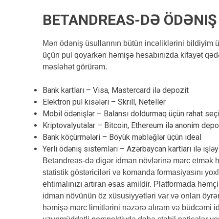
BETANDREAS-DƏ ÖDƏNIŞ
Mən ödəniş üsullarının bütün incəliklərini bildiyim 
üçün pul qoyarkən həmişə hesabınızda kifayət qədər
məsləhət görürəm.
Bank kartları – Visa, Mastercard ilə depozit
Elektron pul kisələri – Skrill, Neteller
Mobil ödənişlər – Balansı doldurmaq üçün rahat seç
Kriptovalyutalar – Bitcoin, Ethereum ilə anonim depo
Bank köçürmələri – Böyük məbləğlər üçün ideal
Yerli ödəniş sistemləri – Azərbaycan kartları ilə işləy
Betandreas-də digər idman növlərinə mərc etmək hə
statistik göstəriciləri və komanda formasiyasını 
ehtimalınızı artıran əsas amildir. Platformada həmçi
idman növünün öz xüsusiyyətləri var və onları öyrə
həmişə mərc limitlərini nəzərə alıram və büdcəmi i