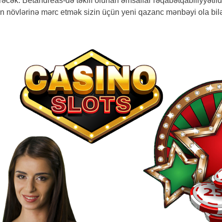
rəcək. Betandreas-də təklif olunan əmsallar rəqabətqabiliyyətl
an növlərinə mərc etmək sizin üçün yeni qazanc mənbəyi ola b