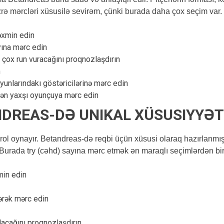
zrə mərcləri xüsusilə sevirəm, çünki burada daha çox seçim var.
əxmin edin
ına mərc edin
 çox run vuracağını proqnozlaşdırın
n
yunlarındakı göstəricilərinə mərc edin
ən yaxşı oyunçuya mərc edin
NDREAS-DƏ UNIKAL XÜSUSIYYƏ
as rol oynayır. Betandreas-də reqbi üçün xüsusi olaraq hazırlan
Burada try (cəhd) sayına mərc etmək ən maraqlı seçimlərdən biri
min edin
ərək mərc edin
lacağını proqnozlaşdırın