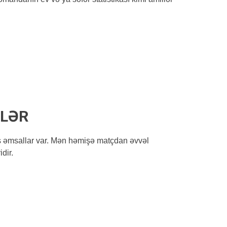
TLƏR
mış əmsallar var. Mən həmişə matçdan əvvəl
dir.