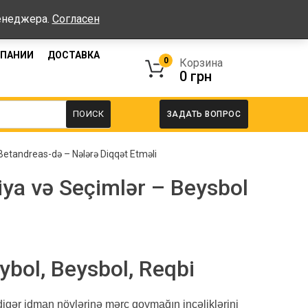
работы: Пн-Пт: 08:00-17:00, Сб-Вс - выходные
менеджера.
Согласен
МПАНИИ
ДОСТАВКА
0
Корзина
0
грн
ПОИСК
ЗАДАТЬ ВОПРОС
Betandreas-də – Nələrə Diqqət Etməli
iya və Seçimlər – Beysbol
ybol, Beysbol, Reqbi
 digər idman növlərinə mərc qoymağın incəliklərini