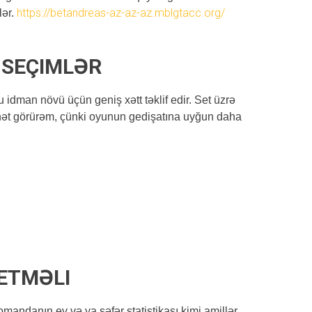
https://betandreas-az-az-az.mblgtacc.org/
lər.
 SEÇIMLƏR
dman növü üçün geniş xətt təklif edir. Set üzrə
hət görürəm, çünki oyunun gedişatına uyğun daha
ETMƏLI
mandanın ev və ya səfər statistikası kimi amillər