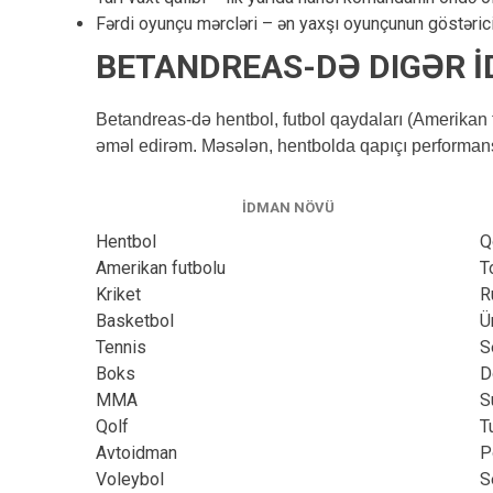
Fərdi oyunçu mərcləri – ən yaxşı oyunçunun göstərici
BETANDREAS-DƏ DIGƏR İ
Betandreas-də hentbol, futbol qaydaları (Amerikan f
əməl edirəm. Məsələn, hentbolda qapıçı performans
İDMAN NÖVÜ
Hentbol
Q
Amerikan futbolu
T
Kriket
R
Basketbol
Ü
Tennis
S
Boks
D
MMA
S
Qolf
T
Avtoidman
P
Voleybol
S