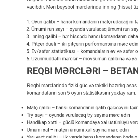
vacibdir. Mən beysbol mərclərində inning (hissə) ü
Oyun qalibi – hansı komandanın matçı udacağını t
Ümumi run sayı – oyunda vurulacaq ümumi run say
İnning qalibi – hər hissədə hansı komandanın daha
Pitçer dueli – iki pitçerin performansına mərc edi
Ev/səfər statistikası – komandaların ev və səfər o
Uzunmüddətli mərclər – mövsümün qalibinə və ya 
REQBI MƏRCLƏRI – BETA
Reqbi mərclərində fiziki güc və taktiki hazırlıq əs
komandaların son 5 oyun statistikasını yoxlayıram. 
Matç qalibi – hansı komandanın qalib gələcəyini təx
Try sayı – oyunda vurulacaq try sayına mərc edin
Handikap xətti – güclü komandaya xal üstünlüyü ver
Ümumi xal – matçın ümumi xal sayına mərc edin
Yarı vaxt qalibi – ilk yarıda hansı komandanın öndə o