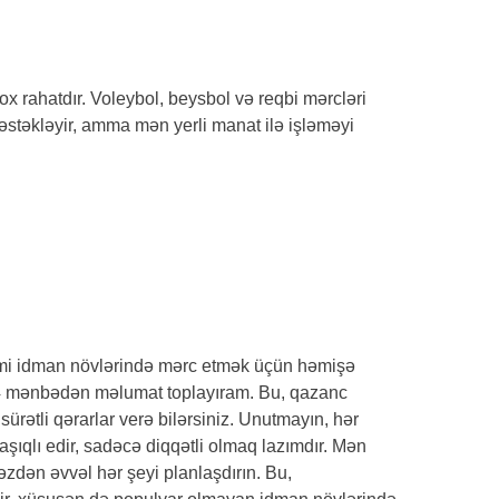
I
ox rahatdır. Voleybol, beysbol və reqbi mərcləri
əstəkləyir, amma mən yerli manat ilə işləməyi
kimi idman növlərində mərc etmək üçün həmişə
3-4 mənbədən məlumat toplayıram. Bu, qazanc
ürətli qərarlar verə bilərsiniz. Unutmayın, hər
ıqlı edir, sadəcə diqqətli olmaq lazımdır. Mən
zdən əvvəl hər şeyi planlaşdırın. Bu,