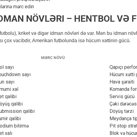
lərinə mərc edin
DMAN NÖVLƏRI – HENTBOL VƏ 
utbolu), kriket və digər idman növləri də var. Mən bu idman növl
ı çox vacibdir, Amerikan futbolunda isə hücum xəttinin gücü.
MƏRC NÖVÜ
ol sayı
Qapıçı perfo
ouchdown sayı
Hücum xətti 
un sayı
Hava şəraiti
mumi xal
Komanda for
et qalibi
Servis gücü
öyüş qalibi
Çəki dərəcəs
ubmission qalibi
Döyüş tərzi
urnir qalibi
Meydança ti
odium bitirmə
Pit stop stra
et xalı
Blok və hüc