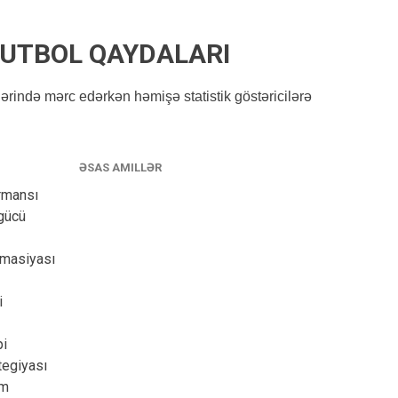
FUTBOL QAYDALARI
ərində mərc edərkən həmişə statistik göstəricilərə
ƏSAS AMILLƏR
rmansı
gücü
masiyası
i
pi
tegiyası
um