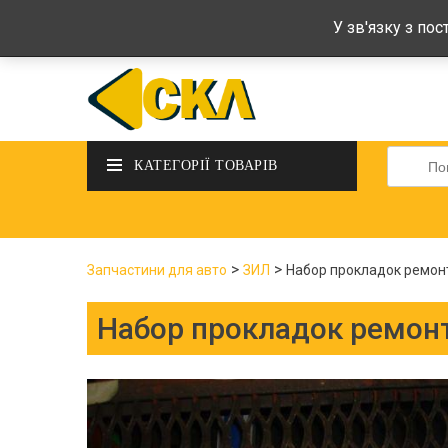
deltadeltaskl@ukr.net
+38 (097) 434-
У зв'язку з по
Шукати
КАТЕГОРІЇ ТОВАРІВ
>
>
Запчастини для авто
ЗИЛ
Набор прокладок ремонт
Набор прокладок ремонт