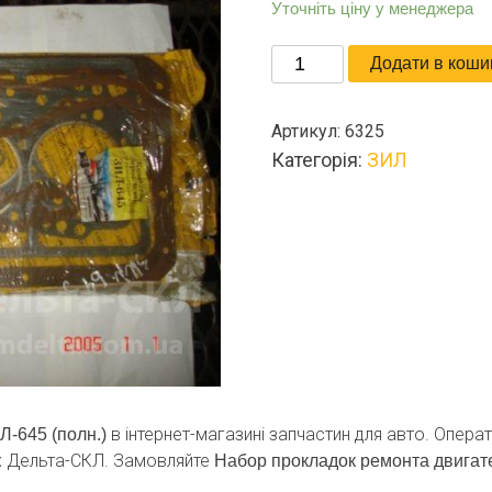
Уточніть ціну у менеджера
Набор
Додати в коши
прокладок
ремонта
Артикул:
6325
двигателя
Категорія:
ЗИЛ
ЗиЛ-645
(полн.)
кількість
в інтернет-магазині запчастин для авто. Операт
Л-645 (полн.)
х Дельта-СКЛ. Замовляйте
Набор прокладок ремонта двигате