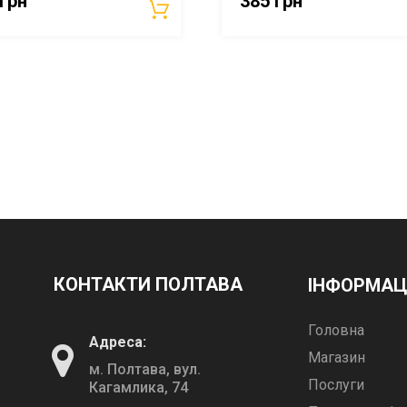
грн
385
грн
КОНТАКТИ ПОЛТАВА
ІНФОРМАЦ
Головна
Адреса:
Магазин
м. Полтава, вул.
Послуги
Кагамлика, 74