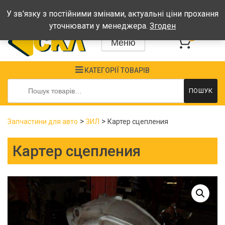
Графік: Пн-Пт: 08:00-17:00, Сб-Нд - вихідні
У зв'язку з постійними змінами, актуальні ціни прохання
уточнювати у менеджера.
Згоден
0
Меню
КАТЕГОРІЇ ТОВАРІВ
Шукати:
ПОШУК
>
>
Запчастини для авто
ЗИЛ
Картер сцепления
Картер сцепления