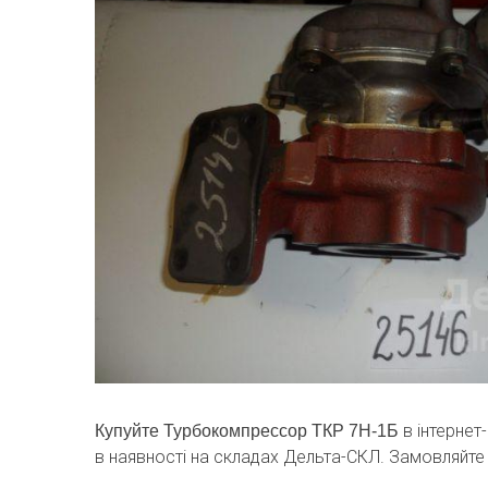
в інтернет
Купуйте Турбокомпрессор ТКР 7Н-1Б
в наявності на складах Дельта-СКЛ. Замовляйте