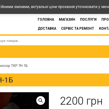
44-33
стійними змінами, актуальні ціни прохання уточнювати у ме
ГОЛОВНА
МАГАЗИН
ПОСЛУГИ
ПРО
ДОСТАВКА
СЕРВІС ТА РЕМОНТ
КОНТ
:
ессор ТКР 7Н-1Б
Н-1Б
2200
грн