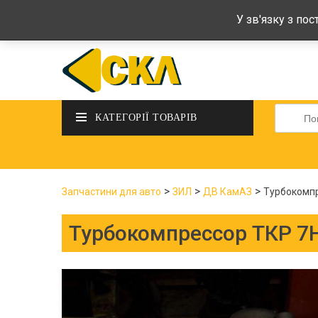
deltadeltaskl@ukr.net
+38 (097) 434-
У зв'язку з по
Шукати
КАТЕГОРІЇ ТОВАРІВ
>
>
>
Запчастини для авто
ЗИЛ
ДВ КамАЗ
Турбокомпр
Турбокомпрессор ТКР 7