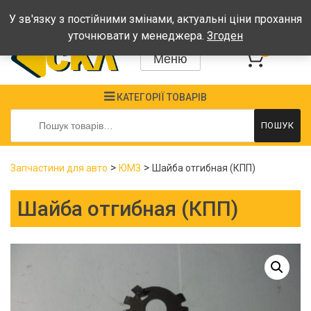
Графік: Пн-Пт: 08:00-17:00, Сб-Нд - вихідні
У зв'язку з постійними змінами, актуальні ціни прохання
уточнювати у менеджера.
Згоден
0
Меню
КАТЕГОРІЇ ТОВАРІВ
Шукати:
ПОШУК
>
>
Запчастини для авто
ЮМЗ
Шайба отгибная (КПП)
Шайба отгибная (КПП)