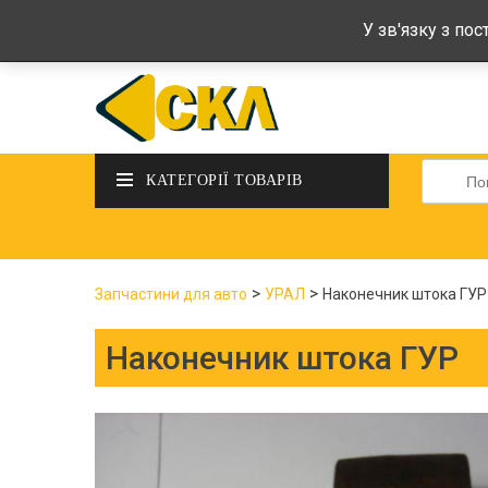
deltadeltaskl@ukr.net
+38 (097) 434-
У зв'язку з по
Шукати
КАТЕГОРІЇ ТОВАРІВ
>
>
Запчастини для авто
УРАЛ
Наконечник штока ГУР
Наконечник штока ГУР