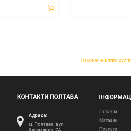
Наконечник тяги рул 
КОНТАКТИ ПОЛТАВА
ІНФОРМАЦ
Головна
Адреса:
Магазин
м. Полтава, вул.
Послуги
Кагамлика, 74