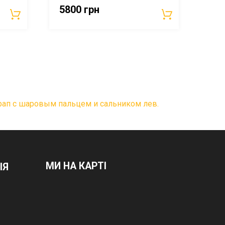
5800
грн
трап с шаровым пальцем и сальником лев.
МИ НА КАРТІ
ІЯ