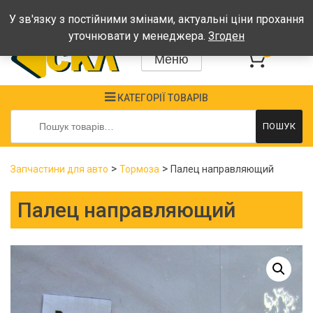
Графік: Пн-Пт: 08:00-17:00, Сб-Нд - вихідні
У зв'язку з постійними змінами, актуальні ціни прохання
уточнювати у менеджера.
Згоден
0
Меню
КАТЕГОРІЇ ТОВАРІВ
Шукати:
ПОШУК
>
>
Запчастини для авто
Тормоза
Палец направляющий
Палец направляющий