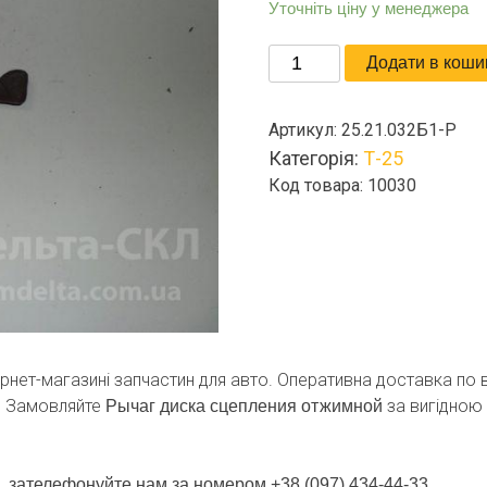
Уточніть ціну у менеджера
Рычаг
Додати в коши
диска
сцепления
Артикул:
25.21.032Б1-Р
отжимной
Категорія:
Т-25
кількість
Код товара: 10030
ернет-магазині запчастин для авто. Оперативна доставка по в
. Замовляйте
за вигідною 
Рычаг диска сцепления отжимной
, зателефонуйте нам за номером +38 (097) 434-44-33.