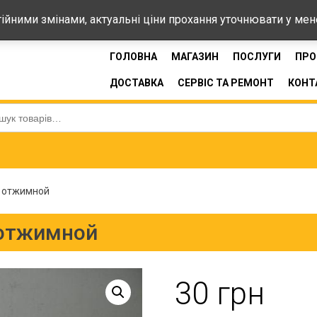
44-33
стійними змінами, актуальні ціни прохання уточнювати у ме
ГОЛОВНА
МАГАЗИН
ПОСЛУГИ
ПРО
ДОСТАВКА
СЕРВІС ТА РЕМОНТ
КОНТ
:
я отжимной
 отжимной
30
грн