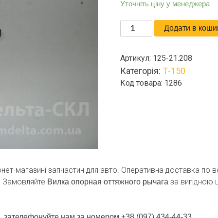
Уточніть ціну у менеджера
Вилка
Додати в коши
опорная
оттяжного
Артикул:
125-21.208
рычага
Категорія:
Т-150
кількість
Код товара: 1286
ернет-магазині запчастин для авто. Оперативна доставка по вс
. Замовляйте
за вигідною ц
Вилка опорная оттяжного рычага
, зателефонуйте нам за номером +38 (097) 434-44-33.