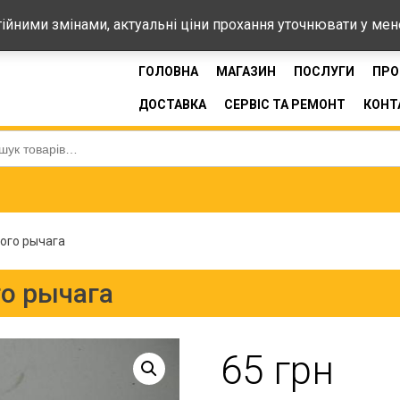
44-33
стійними змінами, актуальні ціни прохання уточнювати у ме
ГОЛОВНА
МАГАЗИН
ПОСЛУГИ
ПРО
ДОСТАВКА
СЕРВІС ТА РЕМОНТ
КОНТ
:
ого рычага
о рычага
65
грн