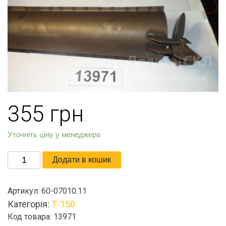
355
грн
Уточніть ціну у менеджера
Эжектор
Додати в кошик
с
крышкой
Артикул:
60-07010.11
кількість
Категорія:
Т-150
Код товара: 13971