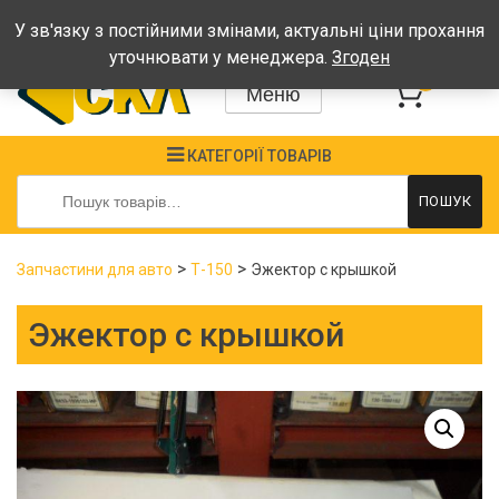
Графік: Пн-Пт: 08:00-17:00, Сб-Нд - вихідні
У зв'язку з постійними змінами, актуальні ціни прохання
уточнювати у менеджера.
Згоден
0
Меню
КАТЕГОРІЇ ТОВАРІВ
Шукати:
ПОШУК
>
>
Запчастини для авто
Т-150
Эжектор с крышкой
Эжектор с крышкой