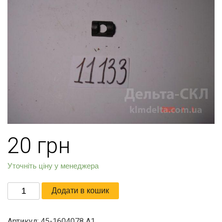
20
грн
Уточніть ціну у менеджера
Сухарь
Додати в кошик
под
рычаг
Артикул:
45-1604078 А1