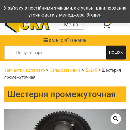
Графік: Пн-Пт: 08:00-17:00, Сб-Нд - вихідні
У зв'язку з постійними змінами, актуальні ціни прохання
уточнювати у менеджера.
Згоден
0
Меню
КАТЕГОРІЇ ТОВАРІВ
Шукати:
ПОШУК
>
>
>
Запчастини для авто
Сельхозтехника
Д-245
Шестерня
промежуточная
Шестерня промежуточная