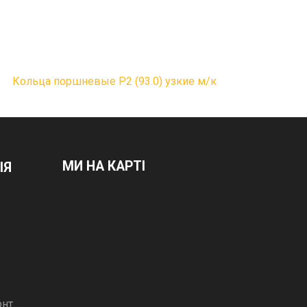
Кольца поршневые Р2 (93.0) узкие м/к
МИ НА КАРТІ
ІЯ
онт