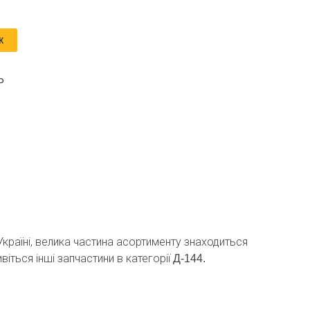
к
Р
Україні, велика частина асортименту знаходиться
віться інші запчастини в категорії
Д-144.