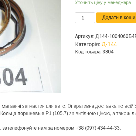
Уточніть ціну у менеджера
Кольца
Додати в коши
поршневые
Р1
Артикул:
Д144-1004060Б4
(105.7)
Категорія:
Д-144
кількість
Код товара: 3804
т-магазині запчастин для авто. Оперативна доставка по всій 
за вигідною ціною, а також ди
Кольца поршневые Р1 (105.7)
, зателефонуйте нам за номером +38 (097) 434-44-33.