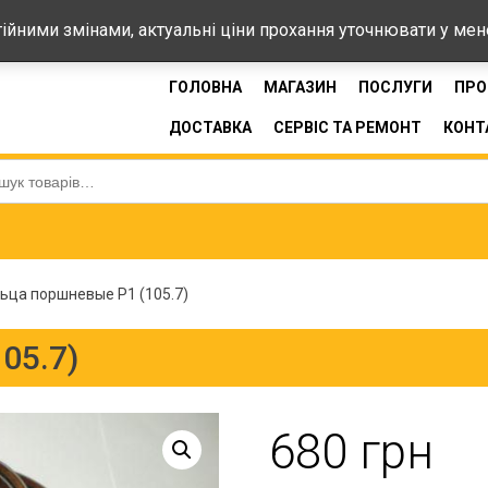
44-33
стійними змінами, актуальні ціни прохання уточнювати у ме
ГОЛОВНА
МАГАЗИН
ПОСЛУГИ
ПРО
ДОСТАВКА
СЕРВІС ТА РЕМОНТ
КОНТ
:
ьца поршневые Р1 (105.7)
05.7)
680
грн