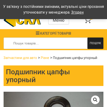
Графік: Пн-Пт: 08:00-17:00, Сб-Нд - вихідні
У зв'язку з постійними змінами, актуальні ціни прохання
уточнювати у менеджера.
Згоден
0
Меню
КАТЕГОРІЇ ТОВАРІВ
Шукати:
ПОШУК
>
>
Запчастини для авто
Різне
Подшипник цапфы упорный
Подшипник цапфы
упорный