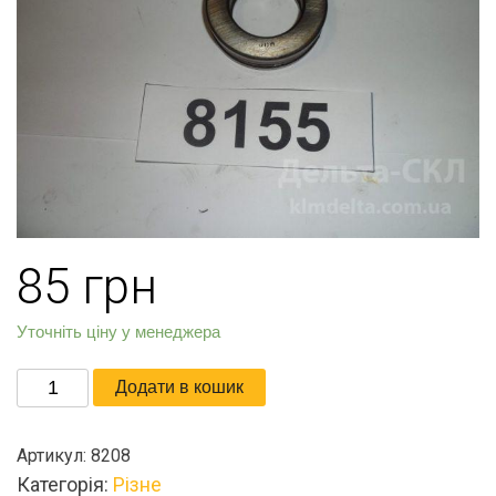
85
грн
Уточніть ціну у менеджера
Подшипник
Додати в кошик
цапфы
упорный
Артикул:
8208
кількість
Категорія:
Різне