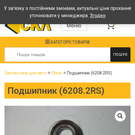
Графік: Пн-Пт: 08:00-17:00, Сб-Нд - вихідні
У зв'язку з постійними змінами, актуальні ціни прохання
уточнювати у менеджера.
Згоден
0
Меню
КАТЕГОРІЇ ТОВАРІВ
Шукати:
ПОШУК
>
>
Запчастини для авто
Різне
Подшипник (6208.2RS)
Подшипник (6208.2RS)