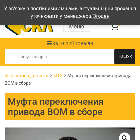
Графік: Пн-Пт: 08:00-17:00, Сб-Нд - вихідні
У зв'язку з постійними змінами, актуальні ціни прохання
уточнювати у менеджера.
Згоден
0
Меню
КАТЕГОРІЇ ТОВАРІВ
Шукати:
ПОШУК
>
>
Запчастини для авто
МТЗ
Муфта переключения привода
ВОМ в сборе
Муфта переключения
привода ВОМ в сборе