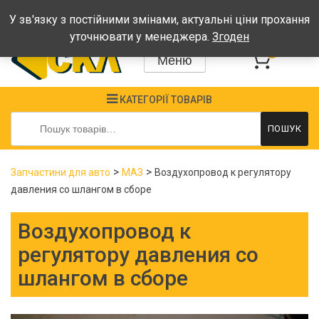
Графік: Пн-Пт: 08:00-17:00, Сб-Нд - вихідні
У зв'язку з постійними змінами, актуальні ціни прохання
уточнювати у менеджера.
Згоден
0
Меню
КАТЕГОРІЇ ТОВАРІВ
Шукати:
ПОШУК
>
>
Запчастини для авто
МАЗ
Воздухопровод к регулятору
давления со шлангом в сборе
Воздухопровод к
регулятору давления со
шлангом в сборе