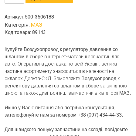
к
регулятору
Артикул:
500-3506188
давления
Категорія:
МАЗ
со
Код товара: 89143
шлангом
в
сборе
Купуйте Воздухопровод к регулятору давления со
кількість
в інтернет-магазині запчастин для
шлангом в сборе
авто. Оперативна доставка по всій Україні, велика
частина асортименту знаходиться в наявності на
складах Дельта-СКЛ. Замовляйте
Воздухопровод к
за вигідною
регулятору давления со шлангом в сборе
ціною, а також дивіться інші запчастини в категорії
МАЗ.
Якщо у Вас є питання або потрібна консультація,
зателефонуйте нам за номером +38 (097) 434-44-33.
Для швидкого пошуку запчастини на складі, повідомте