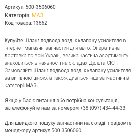
возд.
Артикул:
500-3506060
к
Категорія:
МАЗ
клапану
Код товара: 13662
усилителя
кількість
в
Купуйте Шланг подвода возд. к клапану усилителя
інтернет-магазині запчастин для авто. Оперативна
доставка по всій Україні, велика частина асортименту
знаходиться в наявності на складах Дельта-СКЛ.
Замовляйте
Шланг подвода возд. к клапану усилителя
за вигідною ціною, а також дивіться інші запчастини в
категорії
МАЗ.
Якщо у Вас є питання або потрібна консультація,
зателефонуйте нам за номером +38 (097) 434-44-33.
Для швидкого пошуку запчастини на складі, повідомте
менеджеру артикул 500-3506060.