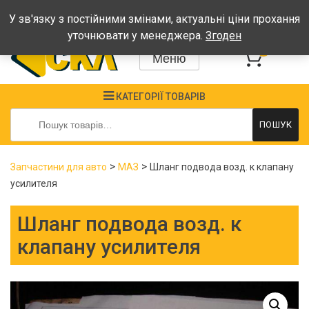
Графік: Пн-Пт: 08:00-17:00, Сб-Нд - вихідні
У зв'язку з постійними змінами, актуальні ціни прохання
уточнювати у менеджера.
Згоден
0
Меню
КАТЕГОРІЇ ТОВАРІВ
Шукати:
ПОШУК
>
>
Запчастини для авто
МАЗ
Шланг подвода возд. к клапану
усилителя
Шланг подвода возд. к
клапану усилителя