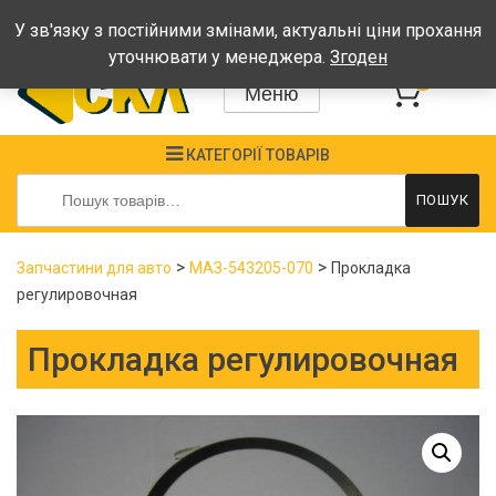
Графік: Пн-Пт: 08:00-17:00, Сб-Нд - вихідні
У зв'язку з постійними змінами, актуальні ціни прохання
уточнювати у менеджера.
Згоден
0
Меню
КАТЕГОРІЇ ТОВАРІВ
Шукати:
ПОШУК
>
>
Запчастини для авто
МАЗ-543205-070
Прокладка
регулировочная
Прокладка регулировочная